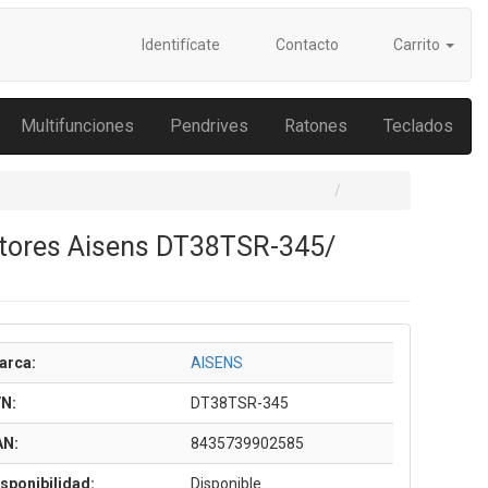
Identifícate
Contacto
Carrito
Multifunciones
Pendrives
Ratones
Teclados
itores Aisens DT38TSR-345/
arca:
AISENS
/N:
DT38TSR-345
AN:
8435739902585
sponibilidad:
Disponible