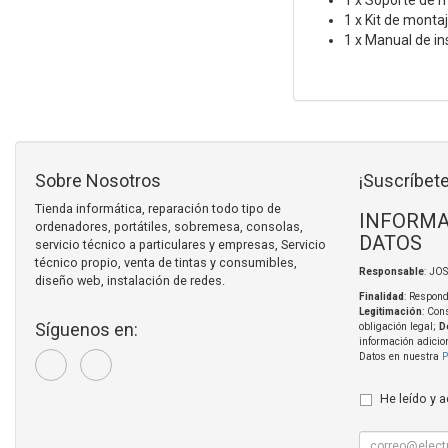
1 x Soporte de 
1 x Kit de monta
1 x Manual de in
Sobre Nosotros
¡Suscríbete
Tienda informática, reparación todo tipo de
INFORMA
ordenadores, portátiles, sobremesa, consolas,
DATOS
servicio técnico a particulares y empresas, Servicio
técnico propio, venta de tintas y consumibles,
Responsable
: JO
diseño web, instalación de redes.
Finalidad
: Respond
Legitimación
: Con
Síguenos en:
obligación legal;
D
información adicio
Datos en nuestra
P
He leído y 