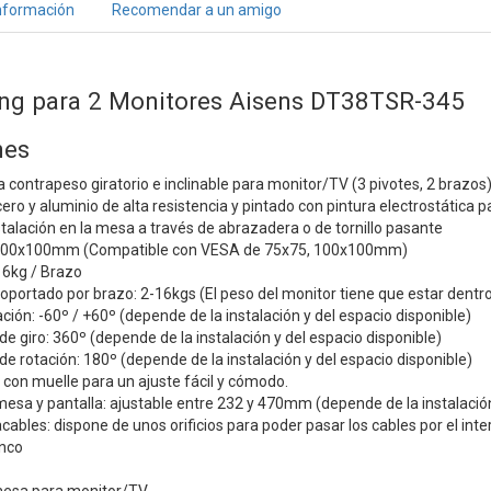
nformación
Recomendar a un amigo
ng para 2 Monitores Aisens DT38TSR-345
nes
contrapeso giratorio e inclinable para monitor/TV (3 pivotes, 2 brazos)
ero y aluminio de alta resistencia y pintado con pintura electrostática 
stalación en la mesa a través de abrazadera o de tornillo pasante
00x100mm (Compatible con VESA de 75x75, 100x100mm)
6kg / Brazo
portado por brazo: 2-16kgs (El peso del monitor tiene que estar dentr
ación: -60º / +60º (depende de la instalación y del espacio disponible)
 giro: 360º (depende de la instalación y del espacio disponible)
 rotación: 180º (depende de la instalación y del espacio disponible)
 con muelle para un ajuste fácil y cómodo.
mesa y pantalla: ajustable entre 232 y 470mm (depende de la instalación
ables: dispone de unos orificios para poder pasar los cables por el inter
anco