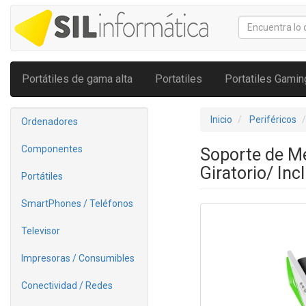
Portátiles de gama alta
Portatiles
Portatiles Gamin
Inicio
Periféricos
Ordenadores
Componentes
Soporte de M
Giratorio/ Inc
Portátiles
SmartPhones / Teléfonos
Televisor
Impresoras / Consumibles
Conectividad / Redes