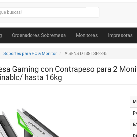
g
Ordenadores Sobremesa
Monitores
Impresoras
Soportes para PC & Monitor
AISENS DT38TSR-345
esa Gaming con Contrapeso para 2 Mon
linable/ hasta 16kg
M
P
E
Di