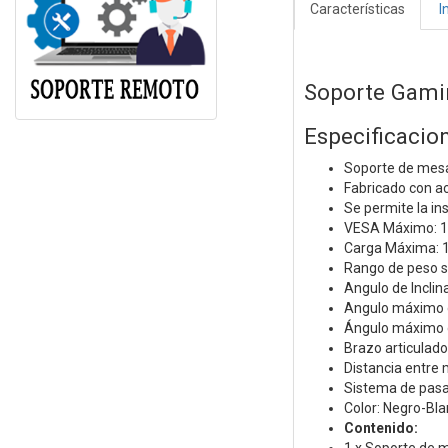
Características
I
Soporte Gami
Especificacio
Soporte de mesa 
Fabricado con ac
Se permite la in
VESA Máximo: 1
Carga Máxima: 1
Rango de peso so
Angulo de Inclin
Angulo máximo de
Ángulo máximo de
Brazo articulado
Distancia entre 
Sistema de pasac
Color: Negro-Bl
Contenido: