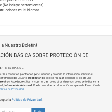
mesa para monitor/TV
je (No incluye herramientas)
strucciones multi idiomas
 a Nuestro Boletín!
CIÓN BÁSICA SOBRE PROTECCIÓN DE
SEP PEREZ DIAZ, S.L.
er las consultas planteadas por el usuario y enviarle la información solicitada;
sentimiento del usuario;
Destinatarios
: Solo se realizan cesiones si existe una
erechos
: Acceder, rectificar y suprimir, así como otros derechos, como se indica en la
nal;
Información Adicional
: Puede consultar la información completa de Protección de
olítica de Privacidad
.
acepto la
Política de Privacidad
.
Enviar