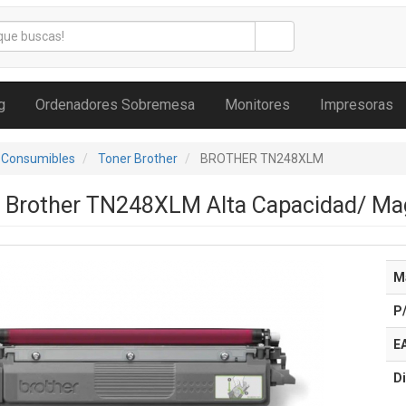
g
Ordenadores Sobremesa
Monitores
Impresoras
 Consumibles
Toner Brother
BROTHER TN248XLM
al Brother TN248XLM Alta Capacidad/ Ma
M
P
E
Di