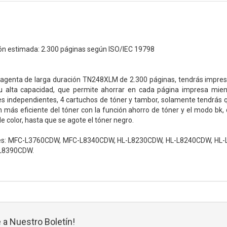
n estimada: 2.300 páginas según ISO/IEC 19798
magenta de larga duración TN248XLM de 2.300 páginas, tendrás impresi
su alta capacidad, que permite ahorrar en cada página impresa mie
s independientes, 4 cartuchos de tóner y tambor, solamente tendrás
n más eficiente del tóner con la función ahorro de tóner y el modo b
e color, hasta que se agote el tóner negro.
les: MFC-L3760CDW, MFC-L8340CDW, HL-L8230CDW, HL-L8240CDW, HL
L8390CDW.
 a Nuestro Boletín!