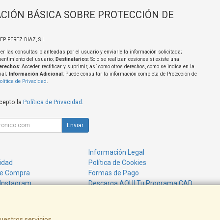
CIÓN BÁSICA SOBRE PROTECCIÓN DE
SEP PEREZ DIAZ, S.L.
er las consultas planteadas por el usuario y enviarle la información solicitada;
sentimiento del usuario;
Destinatarios
: Solo se realizan cesiones si existe una
erechos
: Acceder, rectificar y suprimir, así como otros derechos, como se indica en la
nal;
Información Adicional
: Puede consultar la información completa de Protección de
olítica de Privacidad
.
acepto la
Política de Privacidad
.
Enviar
Información Legal
cidad
Política de Cookies
de Compra
Formas de Pago
 Instagram
Descarga AQUI Tu Programa CAD
uestros servicios.