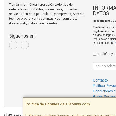
Tienda informática, reparación todo tipo de
INFORMA
ordenadores, portátiles, sobremesa, consolas,
DATOS
servicio técnico a particulares y empresas, Servicio
técnico propio, venta de tintas y consumibles,
Responsable
: JO
diseño web, instalación de redes.
Finalidad
: Respond
Legitimación
: Con
Síguenos en:
obligación legal;
D
información adicio
Datos en nuestra
P
He leído y 
Contacto
Política Priva
Condiciones 
Bases Sorteo
Política de Cookies de silarenys.com
silarenys.com © 2026
Utilizamos cookies propias y de terceros para mejorar n