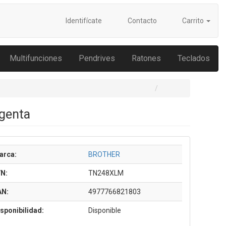
Identifícate
Contacto
Carrito
Multifunciones
Pendrives
Ratones
Teclados
genta
arca:
BROTHER
/N:
TN248XLM
AN:
4977766821803
sponibilidad:
Disponible