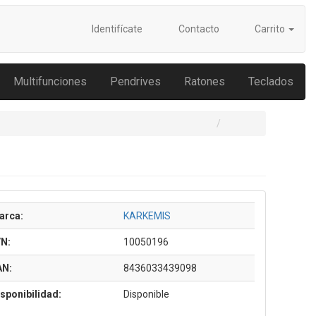
Identifícate
Contacto
Carrito
Multifunciones
Pendrives
Ratones
Teclados
arca:
KARKEMIS
/N:
10050196
AN:
8436033439098
sponibilidad:
Disponible