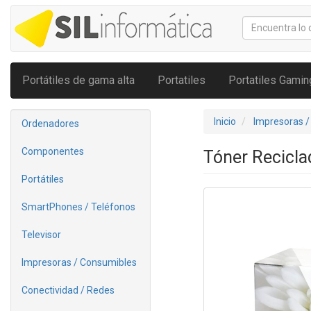
Portátiles de gama alta
Portatiles
Portatiles Gamin
Inicio
Impresoras /
Ordenadores
Componentes
Tóner Recicl
Portátiles
SmartPhones / Teléfonos
Televisor
Impresoras / Consumibles
Conectividad / Redes