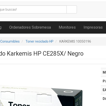
g
Ordenadores Sobremesa
Monitores
Impresoras
 Consumibles
Toner reciclado HP
KARKEMIS 10050196
ado Karkemis HP CE285X/ Negro
M
P
E
Di