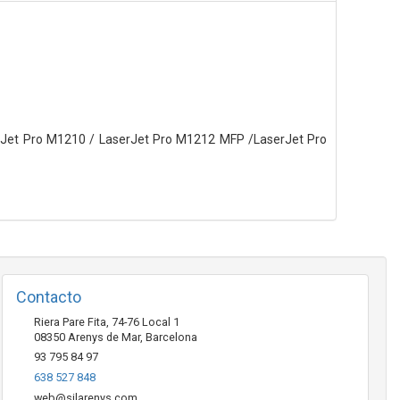
Jet Pro M1210 / LaserJet Pro M1212 MFP /LaserJet Pro
Contacto
Riera Pare Fita, 74-76 Local 1
08350
Arenys de Mar
,
Barcelona
93 795 84 97
638 527 848
web@silarenys.com