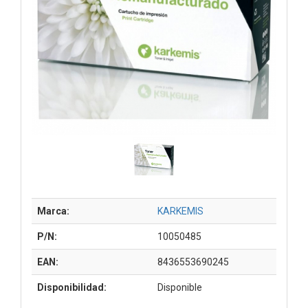
Marca:
KARKEMIS
P/N:
10050485
EAN:
8436553690245
Disponibilidad:
Disponible