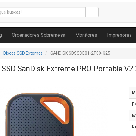
g
Ordenadores Sobremesa
Monitores
Impresoras
Discos SSD Externos
SANDISK SDSSDE81-2T00-G25
o SSD SanDisk Extreme PRO Portable V2 
M
P
E
Di