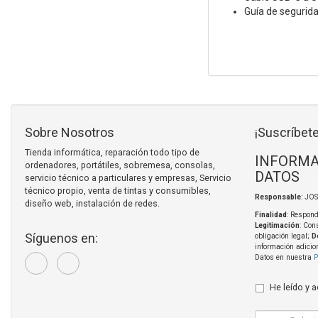
Guía de segurida
Sobre Nosotros
¡Suscríbete
Tienda informática, reparación todo tipo de
INFORMA
ordenadores, portátiles, sobremesa, consolas,
DATOS
servicio técnico a particulares y empresas, Servicio
técnico propio, venta de tintas y consumibles,
Responsable
: JO
diseño web, instalación de redes.
Finalidad
: Respond
Legitimación
: Con
Síguenos en:
obligación legal;
D
información adicio
Datos en nuestra
P
He leído y 