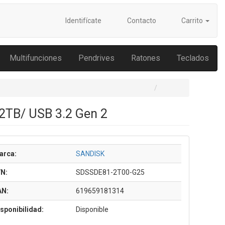
Identifícate
Contacto
Carrito
Multifunciones
Pendrives
Ratones
Teclados
2TB/ USB 3.2 Gen 2
arca:
SANDISK
/N:
SDSSDE81-2T00-G25
AN:
619659181314
sponibilidad:
Disponible