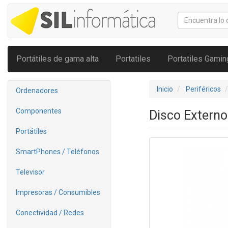
Portátiles de gama alta
Portatiles
Portatiles Gamin
Inicio
Periféricos
Ordenadores
Componentes
Disco Extern
Portátiles
SmartPhones / Teléfonos
Televisor
Impresoras / Consumibles
Conectividad / Redes