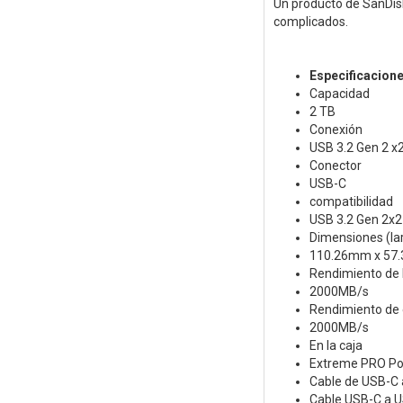
Un producto de SanDis
complicados.
Especificacion
Capacidad
2 TB
Conexión
USB 3.2 Gen 2 x
Conector
USB-C
compatibilidad
USB 3.2 Gen 2x2 
Dimensiones (lar
110.26mm x 57
Rendimiento de 
2000MB/s
Rendimiento de 
2000MB/s
En la caja
Extreme PRO Po
Cable de USB-C
Cable USB-C a 