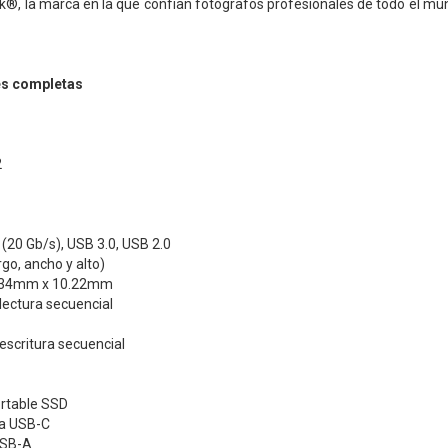
k®, la marca en la que confían fotógrafos profesionales de todo el 
es completas
2
(20 Gb/s), USB 3.0, USB 2.0
go, ancho y alto)
.34mm x 10.22mm
lectura secuencial
escritura secuencial
rtable SSD
 a USB-C
USB-A