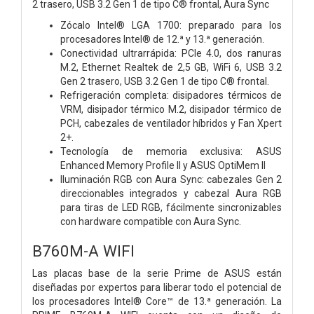
2 trasero, USB 3.2 Gen 1 de tipo C® frontal, Aura Sync
Zócalo Intel® LGA 1700: preparado para los
procesadores Intel® de 12.ª y 13.ª generación.
Conectividad ultrarrápida: PCIe 4.0, dos ranuras
M.2, Ethernet Realtek de 2,5 GB, WiFi 6, USB 3.2
Gen 2 trasero, USB 3.2 Gen 1 de tipo C® frontal.
Refrigeración completa: disipadores térmicos de
VRM, disipador térmico M.2, disipador térmico de
PCH, cabezales de ventilador híbridos y Fan Xpert
2+.
Tecnología de memoria exclusiva: ASUS
Enhanced Memory Profile II y ASUS OptiMem II
Iluminación RGB con Aura Sync: cabezales Gen 2
direccionables integrados y cabezal Aura RGB
para tiras de LED RGB, fácilmente sincronizables
con hardware compatible con Aura Sync.
B760M-A WIFI
Las placas base de la serie Prime de ASUS están
diseñadas por expertos para liberar todo el potencial de
los procesadores Intel® Core™ de 13.ª generación. La