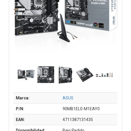
Marca:
ASUS
P/N:
90MB1EL0-M1EAY0
EAN:
4711387131435
Disponibilidad:
Bajo Pedido