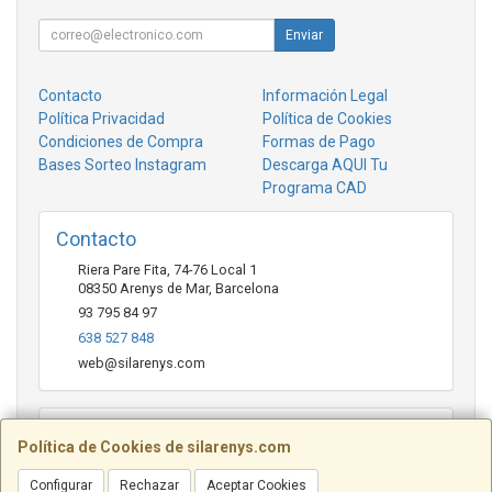
Enviar
Contacto
Información Legal
Política Privacidad
Política de Cookies
Condiciones de Compra
Formas de Pago
Bases Sorteo Instagram
Descarga AQUI Tu
Programa CAD
Contacto
Riera Pare Fita, 74-76 Local 1
08350
Arenys de Mar
,
Barcelona
93 795 84 97
638 527 848
web@silarenys.com
Horario
Política de Cookies de silarenys.com
De lunes a viernes: Mañanas: de 10.00 a 13.30 horas Tardes
de 17.00 a 20.00 Horas / Sábados de 10.00 a 13.00 horas
Configurar
Rechazar
Aceptar Cookies