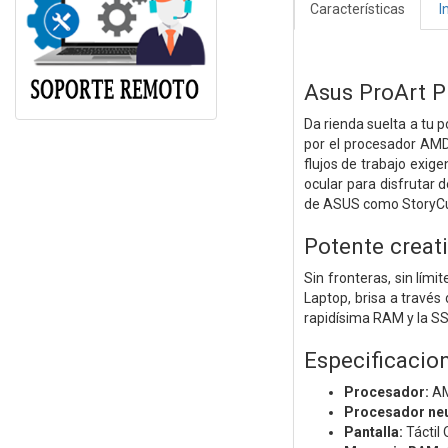
Características
I
Asus ProArt 
Da rienda suelta a tu p
por el procesador AMD
flujos de trabajo exig
ocular para disfrutar 
de ASUS como StoryCube
Potente creat
Sin fronteras, sin lím
Laptop, brisa a través
rapidísima RAM y la SS
Especificacio
Procesador:
AM
Procesador neu
Pantalla:
Táctil