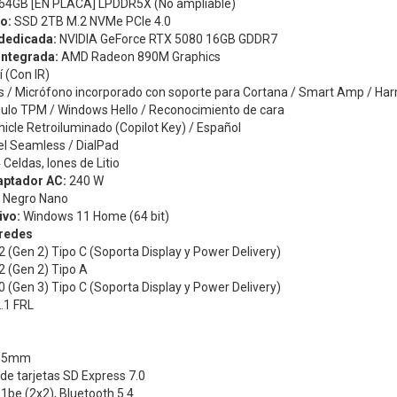
64GB [EN PLACA] LPDDR5X (No ampliable)
o:
SSD 2TB M.2 NVMe PCIe 4.0
 dedicada:
NVIDIA GeForce RTX 5080 16GB GDDR7
 integrada:
AMD Radeon 890M Graphics
í (Con IR)
 / Micrófono incorporado con soporte para Cortana / Smart Amp / Ha
lo TPM / Windows Hello / Reconocimiento de cara
icle Retroiluminado (Copilot Key) / Español
l Seamless / DialPad
Celdas, Iones de Litio
aptador AC:
240 W
Negro Nano
ivo:
Windows 11 Home (64 bit)
 redes
2 (Gen 2) Tipo C (Soporta Display y Power Delivery)
2 (Gen 2) Tipo A
0 (Gen 3) Tipo C (Soporta Display y Power Delivery)
.1 FRL
3,5mm
 de tarjetas SD Express 7.0
11be (2x2), Bluetooth 5.4