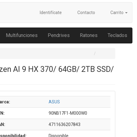
Identifícate
Contacto
Carrito
Multifunciones
Pendrives
Ratones
Teclados
en AI 9 HX 370/ 64GB/ 2TB SSD/
arca:
ASUS
/N:
90NB17F1-M000W0
AN:
4711636207843
sponibilidad:
Disponible