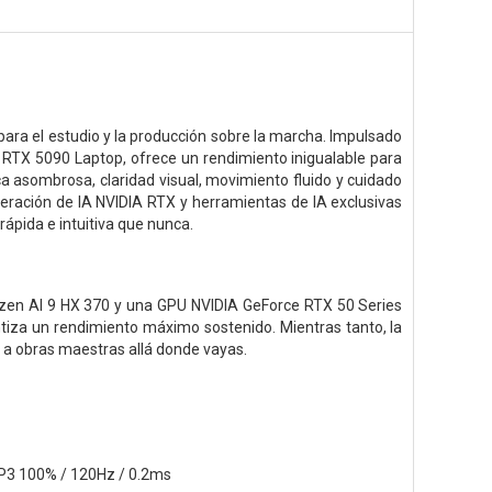
o para el estudio y la producción sobre la marcha. Impulsado
TX 5090 Laptop, ofrece un rendimiento inigualable para
a asombrosa, claridad visual, movimiento fluido y cuidado
leración de IA NVIDIA RTX y herramientas de IA exclusivas
ápida e intuitiva que nunca.
 Ryzen AI 9 HX 370 y una GPU NVIDIA GeForce RTX 50 Series
ntiza un rendimiento máximo sostenido. Mientras tanto, la
 a obras maestras allá donde vayas.
-P3 100% / 120Hz / 0.2ms