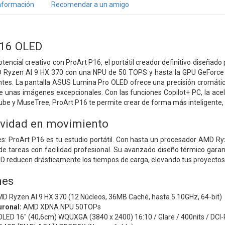
nformación
Recomendar a un amigo
P16 OLED
otencial creativo con ProArt P16, el portátil creador definitivo diseñad
 Ryzen AI 9 HX 370 con una NPU de 50 TOPS y hasta la GPU GeForce R
entes. La pantalla ASUS Lumina Pro OLED ofrece una precisión cromátic
de unas imágenes excepcionales. Con las funciones Copilot+ PC, la ace
 y MuseTree, ProArt P16 te permite crear de forma más inteligente, r
ividad en movimiento
ites: ProArt P16 es tu estudio portátil. Con hasta un procesador AMD
 de tareas con facilidad profesional. Su avanzado diseño térmico gara
D reducen drásticamente los tiempos de carga, elevando tus proyectos
nes
D Ryzen AI 9 HX 370 (12 Núcleos, 36MB Caché, hasta 5.10GHz, 64-bit)
ronal:
AMD XDNA NPU 50TOPs
 OLED 16" (40,6cm) WQUXGA (3840 x 2400) 16:10 / Glare / 400nits / DCI