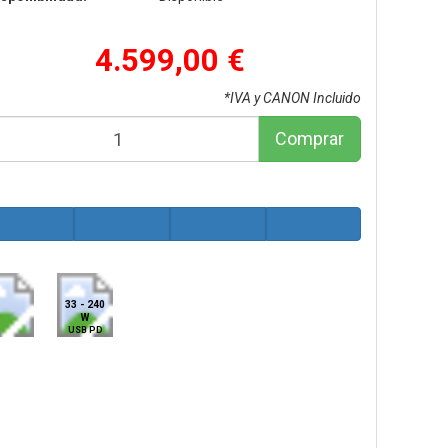
4.599,00 €
*IVA y CANON Incluido
Comprar
33 - 240
W
USB PD