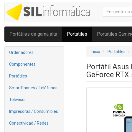
Portátiles de gama alta
Portatiles
Portatiles Gamin
Inicio
Portátiles
Ordenadores
Componentes
Portátil Asu
GeForce RTX 5
Portátiles
SmartPhones / Teléfonos
Televisor
Impresoras / Consumibles
Conectividad / Redes