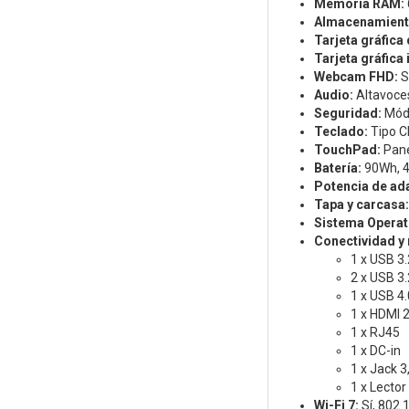
Memoria RAM:
Almacenamient
Tarjeta gráfica
Tarjeta gráfica
Webcam FHD:
S
Audio:
Altavoces
Seguridad:
Módu
Teclado:
Tipo Ch
TouchPad:
Pane
Batería:
90Wh, 4 
Potencia de ad
Tapa y carcasa:
Sistema Operat
Conectividad y
1 x USB 3.
2 x USB 3.
1 x USB 4.
1 x HDMI 2
1 x RJ45
1 x DC-in
1 x Jack 
1 x Lector
Wi-Fi 7:
Sí, 802.