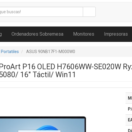
g
Ordenadores Sobremesa
Monitores
Impresoras
Portatiles
ASUS 90NB17F1-M000W0
s ProArt P16 OLED H7606WW-SE020W Ryz
080/ 16" Táctil/ Win11
M
P
E
Di