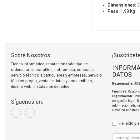
Dimensiones:
3
Peso:
1,98 Kg
Sobre Nosotros
¡Suscríbete
Tienda informática, reparación todo tipo de
INFORMA
ordenadores, portátiles, sobremesa, consolas,
DATOS
servicio técnico a particulares y empresas, Servicio
técnico propio, venta de tintas y consumibles,
Responsable
: JO
diseño web, instalación de redes.
Finalidad
: Respond
Legitimación
: Con
Síguenos en:
obligación legal;
D
información adicio
Datos en nuestra
P
He leído y 