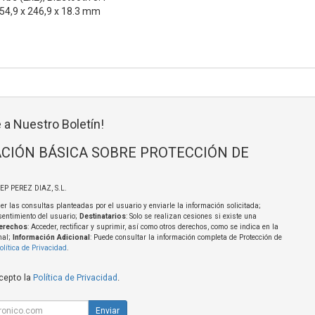
54,9 x 246,9 x 18.3 mm
 a Nuestro Boletín!
CIÓN BÁSICA SOBRE PROTECCIÓN DE
SEP PEREZ DIAZ, S.L.
er las consultas planteadas por el usuario y enviarle la información solicitada;
sentimiento del usuario;
Destinatarios
: Solo se realizan cesiones si existe una
erechos
: Acceder, rectificar y suprimir, así como otros derechos, como se indica en la
nal;
Información Adicional
: Puede consultar la información completa de Protección de
olítica de Privacidad
.
acepto la
Política de Privacidad
.
Enviar