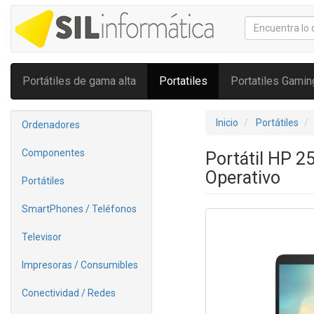
Portátiles de gama alta
Portatiles
Portatiles Gamin
Inicio
Portátiles
Ordenadores
Componentes
Portátil HP 2
Operativo
Portátiles
SmartPhones / Teléfonos
Televisor
Impresoras / Consumibles
Conectividad / Redes