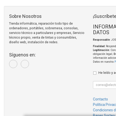
Sobre Nosotros
¡Suscríbete
Tienda informática, reparación todo tipo de
INFORMA
ordenadores, portátiles, sobremesa, consolas,
DATOS
servicio técnico a particulares y empresas, Servicio
técnico propio, venta de tintas y consumibles,
Responsable
: JO
diseño web, instalación de redes.
Finalidad
: Respond
Legitimación
: Con
Síguenos en:
obligación legal;
D
información adicio
Datos en nuestra
P
He leído y 
Contacto
Política Priva
Condiciones 
Bases Sorteo