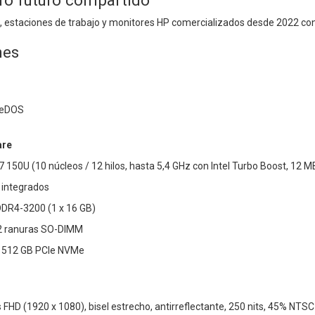
ro futuro compartido
 estaciones de trabajo y monitores HP comercializados desde 2022 con
nes
eeDOS
are
7 150U (10 núcleos / 12 hilos, hasta 5,4 GHz con Intel Turbo Boost, 12 
s integrados
DR4-3200 (1 x 16 GB)
2 ranuras SO-DIMM
 512 GB PCIe NVMe
 FHD (1920 x 1080), bisel estrecho, antirreflectante, 250 nits, 45% NTSC