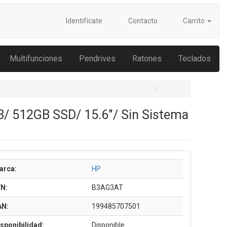
Identifícate
Contacto
Carrito
Multifunciones
Pendrives
Ratones
Teclados
B/ 512GB SSD/ 15.6"/ Sin Sistema
arca:
HP
/N:
B3AG3AT
AN:
199485707501
sponibilidad:
Disponible