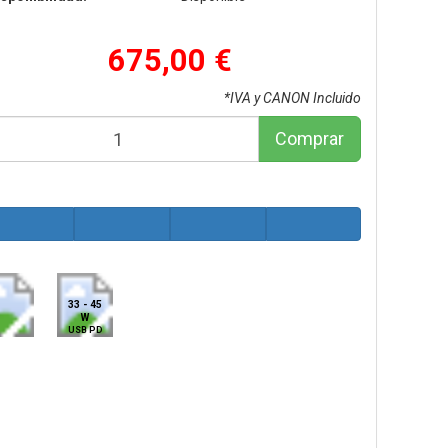
675,00 €
*IVA y CANON Incluido
Comprar
33 - 45
W
USB PD