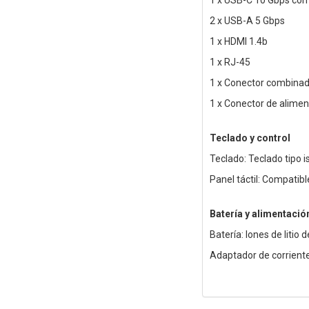
1 x USB-C 10 Gbps comp
2 x USB-A 5 Gbps
1 x HDMI 1.4b
1 x RJ-45
1 x Conector combinad
1 x Conector de alimen
Teclado y control
Teclado: Teclado tipo 
Panel táctil: Compatibl
Batería y alimentació
Batería: Iones de litio 
Adaptador de corrient