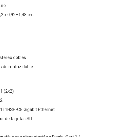
curo
,2 x 0,92–1,48 cm
stéreo dobles
s de matriz doble
01 (2x2)
.2
8111HSH-CG Gigabit Ethernet
tor de tarjetas SD