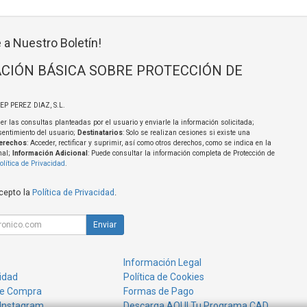
 a Nuestro Boletín!
CIÓN BÁSICA SOBRE PROTECCIÓN DE
SEP PEREZ DIAZ, S.L.
er las consultas planteadas por el usuario y enviarle la información solicitada;
sentimiento del usuario;
Destinatarios
: Solo se realizan cesiones si existe una
erechos
: Acceder, rectificar y suprimir, así como otros derechos, como se indica en la
nal;
Información Adicional
: Puede consultar la información completa de Protección de
olítica de Privacidad
.
acepto la
Política de Privacidad
.
Enviar
Información Legal
cidad
Política de Cookies
de Compra
Formas de Pago
 Instagram
Descarga AQUI Tu Programa CAD