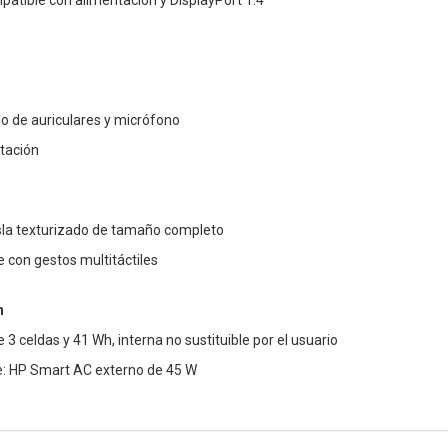
atible con alimentación y DisplayPort 1.4
o de auriculares y micrófono
tación
isla texturizado de tamaño completo
e con gestos multitáctiles
n
de 3 celdas y 41 Wh, interna no sustituible por el usuario
e: HP Smart AC externo de 45 W