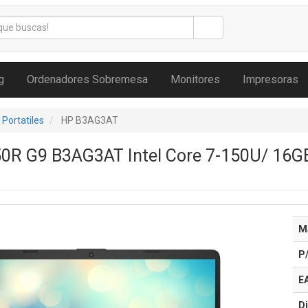
g
Ordenadores Sobremesa
Monitores
Impresoras
Portatiles
HP B3AG3AT
50R G9 B3AG3AT Intel Core 7-150U/ 16G
M
P
E
Di