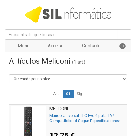
Menú
Acceso
Contacto
0
Artículos Meliconi
(1 art.)
Ant.
01
Sig.
MELICONI -
Mando Universal TLC Evo 6 pata TV/
Compatibilidad Segun Especificaicones
12,75 €