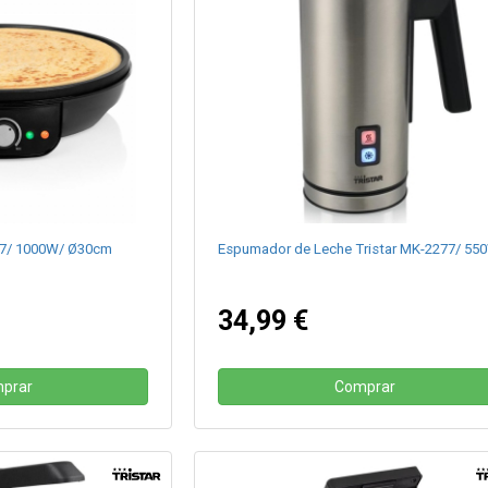
637/ 1000W/ Ø30cm
Espumador de Leche Tristar MK-2277/ 55
34,99 €
prar
Comprar