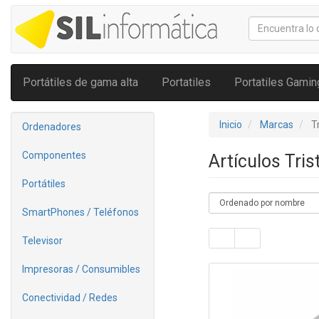
Portátiles de gama alta
Portatiles
Portatiles Gamin
Inicio
Marcas
T
Ordenadores
Componentes
Artículos Tris
Portátiles
SmartPhones / Teléfonos
Televisor
Impresoras / Consumibles
Conectividad / Redes