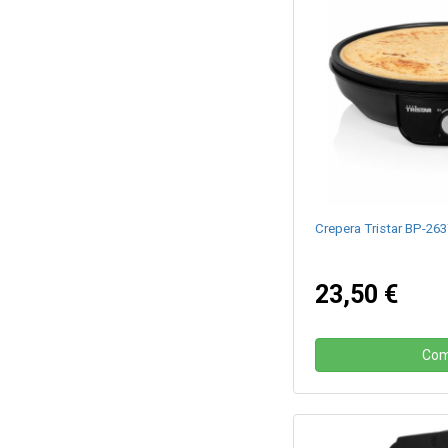
Crepera Tristar BP-2
23,50 €
Com