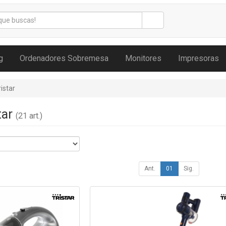
g
Ordenadores Sobremesa
Monitores
Impresoras
ristar
tar
(21 art.)
Ant.
01
Sig.